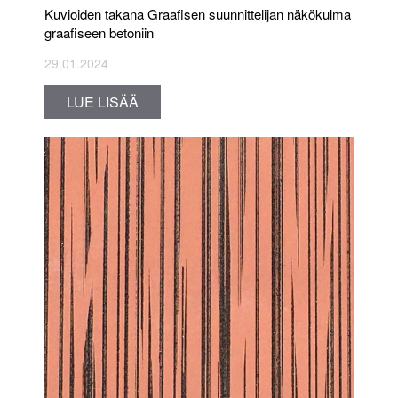
Kuvioiden takana Graafisen suunnittelijan näkökulma
graafiseen betoniin
29.01.2024
LUE LISÄÄ