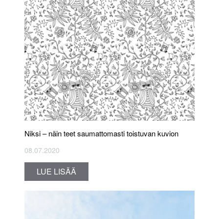
Nik­si – näin teet saumattomasti toistuvan kuvion
08.07.2020
LUE LISÄÄ