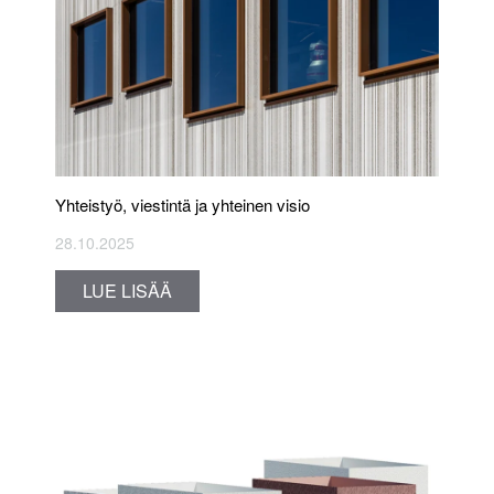
Yhteistyö, viestintä ja yhteinen visio
28.10.2025
LUE LISÄÄ