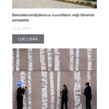
Betonielementtijulkisivun suunnittelun neljä tärkeintä
periaatetta
23.02.2019
LUE LISÄÄ