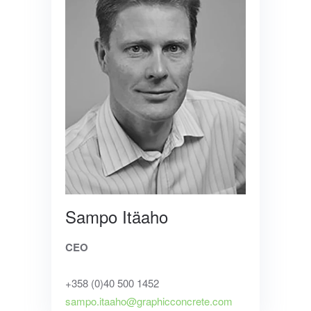
Sampo Itäaho
CEO
+358 (0)
40 500 1452
sampo.itaaho@graphicconcrete.com