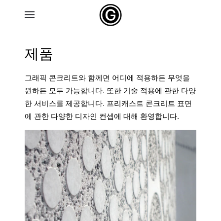
Skip to main content
제품
그래픽
콘크리트와
함께면
어디에
적용하든
무엇을
원하든
모두
가능합니다
.
또한
기술
적용에
관한
다양
한
서비스를
제공합니다
.
프리캐스트
콘크리트
표면
에
관한
다양한
디자인
컨셉에
대해
환영합니다
.