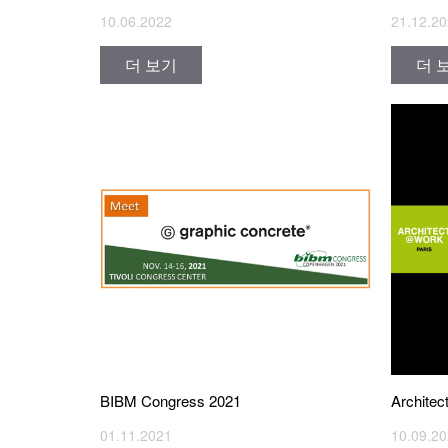
10.06.2022
21.12.2
더 보기
더 
BIBM Congress 2021
Architec
01.11.2021
10.09.2