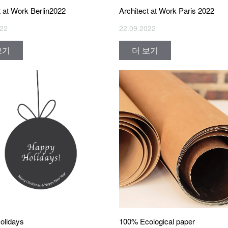
t at Work Berlin2022
Architect at Work Paris 2022
022
22.09.2022
보기
더 보기
100% Ecological paper
olidays