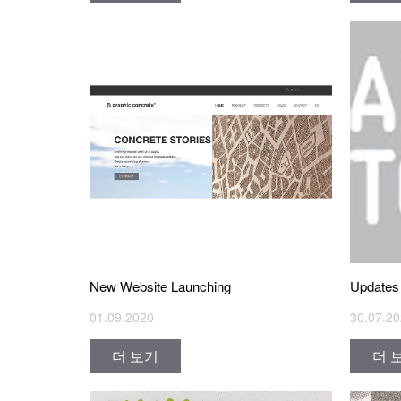
New Website Launching
Updates 
01.09.2020
30.07.2
더 보기
더 