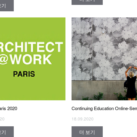
보기
is 2020
Continuing Education Online-Se
020
18.09.2020
보기
더 보기