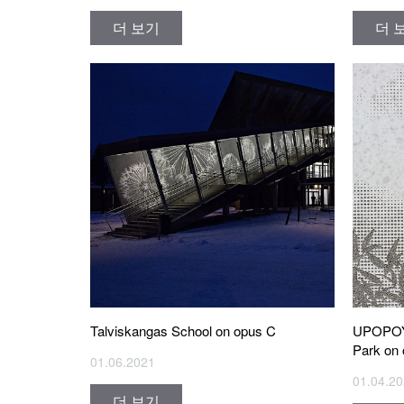
더 보기
더 
UPOPOY 
Talviskangas School on opus C
Park on
01.06.2021
01.04.2
더 보기