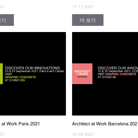
17.11.2021
021
더 보기
보기
t at Work Paris 2021
Architect at Work Barcelona 202
021
10.09.2021