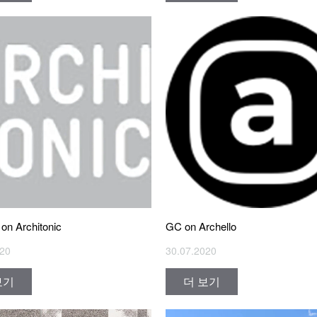
on Architonic
GC on Archello
020
30.07.2020
보기
더 보기