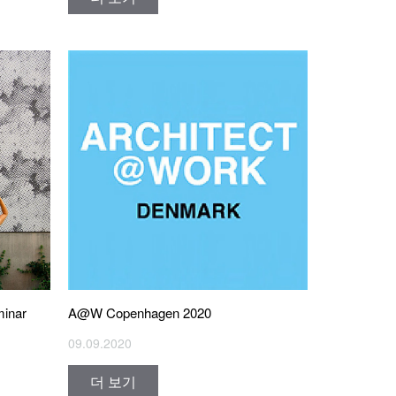
minar
A@W Copenhagen 2020
09.09.2020
더 보기