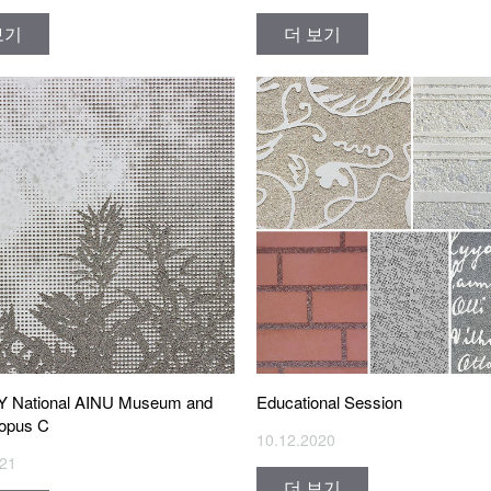
보기
더 보기
National AINU Museum and
Educational Session
 opus C
10.12.2020
021
더 보기