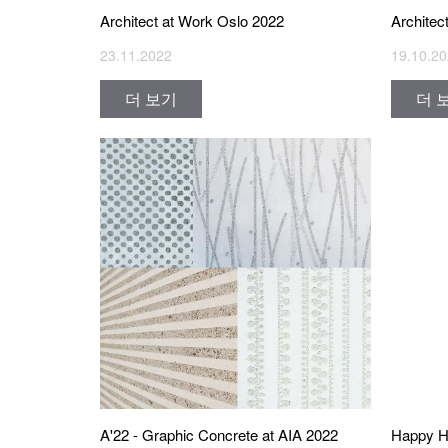
Architect at Work Oslo 2022
Architec
23.11.2022
19.10.2
더 보기
더 
A'22 - Graphic Concrete at AIA 2022
Happy H