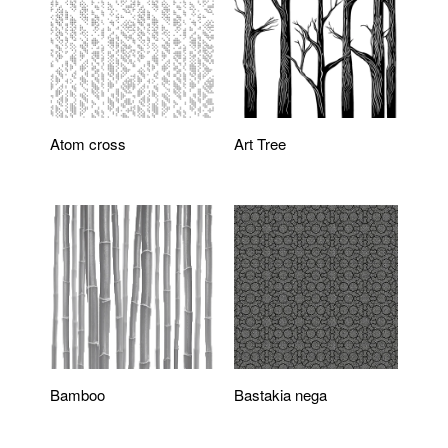
Atom cross
Art Tree
Bamboo
Bastakia nega