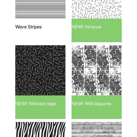
Wave Stripes
NEW! Strössel
NEW! Strössel nega
NEW! Wild Squares